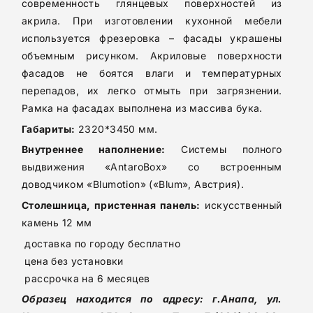
современность глянцевых поверхностей из
+7 (918) 645-86-20
акрила. При изготовлении кухонной мебели
используется фрезеровка – фасады украшены
объемным рисунком. Акриловые поверхности
фасадов не боятся влаги и температурных
перепадов, их легко отмыть при загрязнении.
Рамка на фасадах выполнена из массива бука.
Габариты:
2320*3450 мм.
Внутреннее наполнение:
Системы полного
выдвижения «AntaroBox» со встроенным
доводчиком «Blumotion» («Blum», Австрия).
Столешница, пристенная панель:
искусственный
камень 12 мм
доставка по городу бесплатно
цена без установки
рассрочка на 6 месяцев
Образец находится по адресу: г.Анапа, ул.