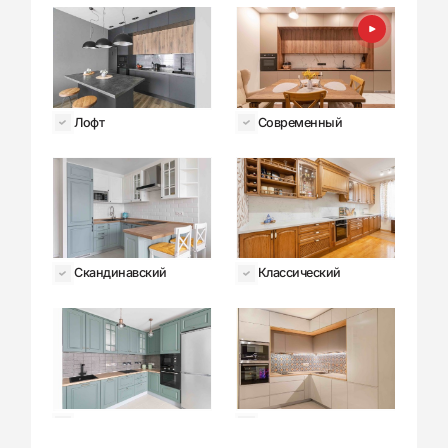
Лофт
Современный
Скандинавский
Классический
Неоклассика
Хай-тек