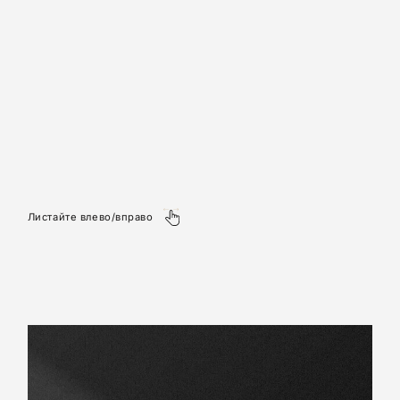
Листайте влево/вправо